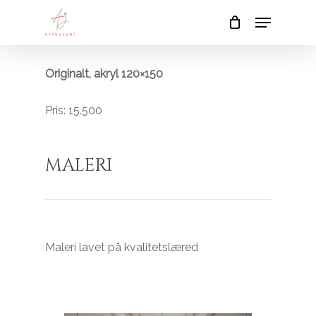
Skip
Menu
to
Close
Cart
Cart
main
content
Originalt, akryl 120×150
Pris: 15.500
MALERI
Maleri lavet på kvalitetslæred
INGEN VARER I KURVEN.