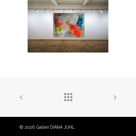
Go To Shop
Subtotal:
0,00
kr.
© 2026 Galleri DIANA JUHL.
Se Kurv
Kasse