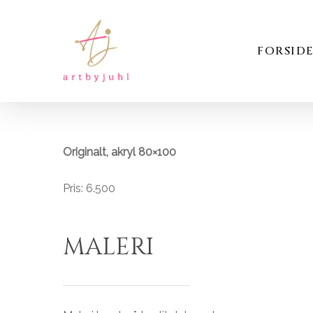
Skip
to
main
FORSID
content
Originalt, akryl 80×100
Pris: 6.500
MALERI