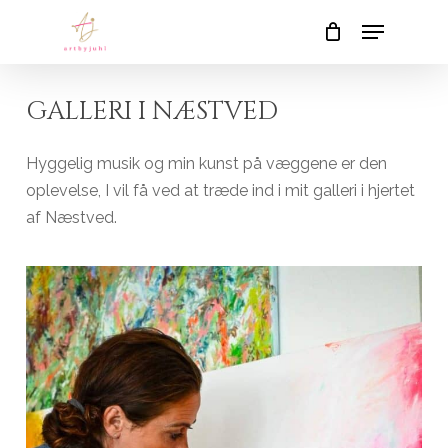
Skip
Menu
to
Close
Cart
Cart
main
content
GALLERI I NÆSTVED
Hyggelig musik og min kunst på væggene er den
oplevelse, I vil få ved at træde ind i mit galleri i hjertet
af Næstved.