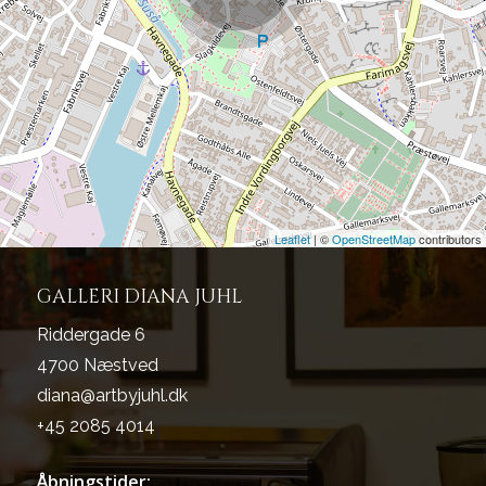
Leaflet
| ©
OpenStreetMap
contributors
GALLERI DIANA JUHL
Riddergade 6
4700 Næstved
diana@artbyjuhl.dk
+45 2085 4014
Åbningstider: