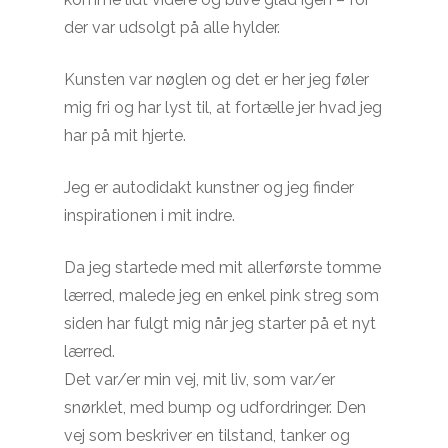
der var udsolgt på alle hylder.
Kunsten var nøglen og det er her jeg føler
mig fri og har lyst til, at fortælle jer hvad jeg
har på mit hjerte.
Jeg er autodidakt kunstner og jeg finder
inspirationen i mit indre.
INGEN VARER I KURVEN.
Da jeg startede med mit allerførste tomme
lærred, malede jeg en enkel pink streg som
Go To Shop
siden har fulgt mig når jeg starter på et nyt
lærred.
Det var/er min vej, mit liv, som var/er
snørklet, med bump og udfordringer. Den
vej som beskriver en tilstand, tanker og