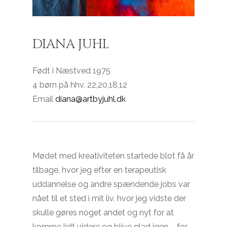
DIANA
JUHL
Født i Næstved 1975
4 børn på hhv. 22,20,18,12
Email
diana@artbyjuhl.dk
Mødet med kreativiteten startede blot få år
tilbage, hvor jeg efter en terapeutisk
uddannelse og andre spændende jobs var
nået til et sted i mit liv, hvor jeg vidste der
skulle gøres noget andet og nyt for at
komme lidt videre og blive glad igen – for