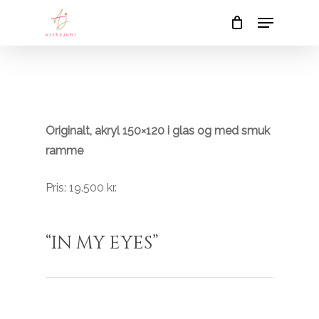
Skip
Menu
to
Close
Cart
Cart
main
content
Originalt, akryl 150×120 i glas og med smuk
ramme
Pris: 19.500 kr.
“IN MY EYES”
INGEN VARER I KURVEN.
Go To Shop