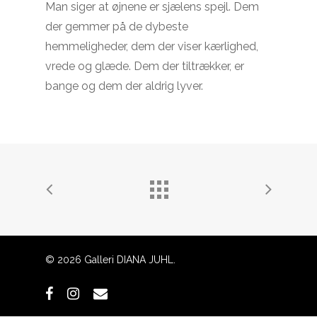
Man siger at øjnene er sjælens spejl. Dem
der gemmer på de dybeste
hemmeligheder, dem der viser kærlighed,
vrede og glæde. Dem der tiltrækker, er
bange og dem der aldrig lyver.
Subtotal:
0,00
kr.
© 2026 Galleri DIANA JUHL.
Se Kurv
Kasse
facebook
instagram
email