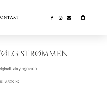
Close
Cart
FACEBOOK
INSTAGRAM
EMAIL
KONTAKT
FØLG STRØMMEN
iginalt, akryl 150×100
is: 8.500 kr.
INGEN VARER I KURVEN.